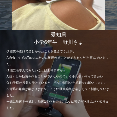
愛知県
小学6年生 野川さま
Q 授業を受けて楽しかったことを教えてください
A 自分でもYouTuberみたいに動画作ることができるんだ!と喜んでいまし
た。
Q 他にも学んでみたいことはありますか
A 短くしか動画を作ることができないのでもう少し長く作ってみたい
Q お子様が授業を受けているところをご覧頂いた感想をお願いします。
A 普通の勉強は嫌がりますが、こうい動画編集は楽しそうに制作していま
した。
一緒に動画を作成し、動画1本作るのはこんなに苦労があるんだと知りま
した。