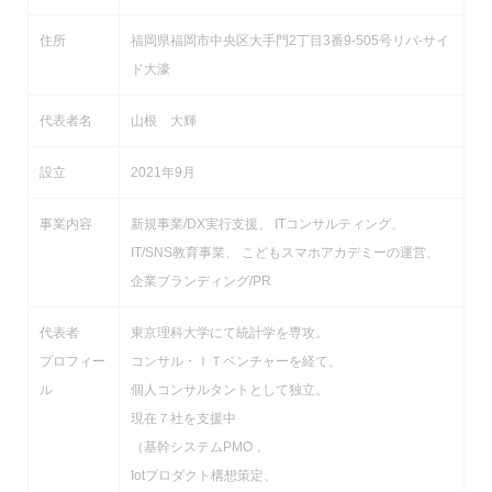
住所
福岡県福岡市中央区大手門2丁目3番9-505号リバ-サイ
ド大濠
代表者名
山根 大輝
設立
2021年9月
事業内容
新規事業/DX実行支援、 ITコンサルティング、
IT/SNS教育事業、 こどもスマホアカデミーの運営、
企業ブランディング/PR
代表者
東京理科大学にて統計学を専攻。
プロフィー
コンサル・ＩＴベンチャーを経て、
ル
個人コンサルタントとして独立。
現在７社を支援中
（基幹システムPMO，
Iotプロダクト構想策定、